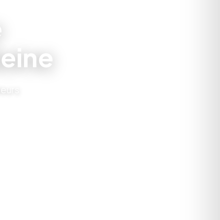
e
eine
leurs