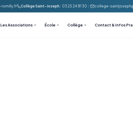
romilly.fr
Collège Saint-Joseph:
03 25 24 81 30
|
college-saintjoseph@l
Les Associations
École
Collège
Contact & Infos Pr