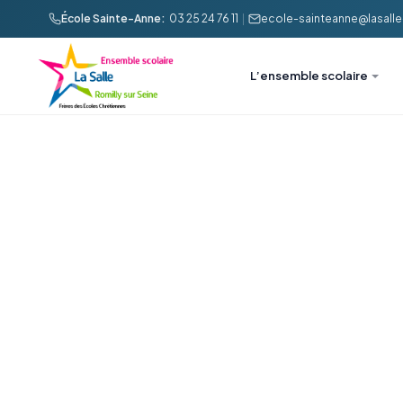
École Sainte-Anne:
03 25 24 76 11
|
ecole-sainteanne@lasalle-
L’ensemble scolaire