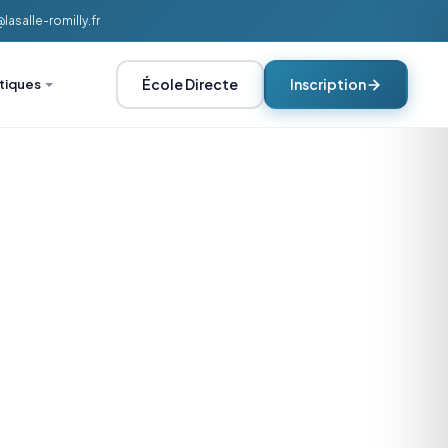
asalle-romilly.fr
École Directe
Inscription
atiques