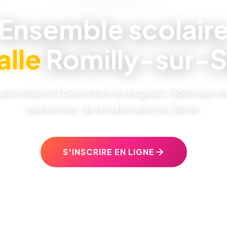
Ensemble scolair
alle
Romilly-sur-S
adre éducatif bienveillant et exigeant, fidèle aux va
lasalliennes, de la maternelle à la 3ème.
S'INSCRIRE EN LIGNE