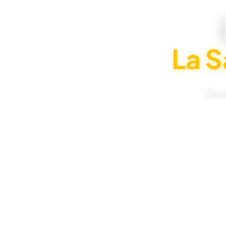
La S
Un c