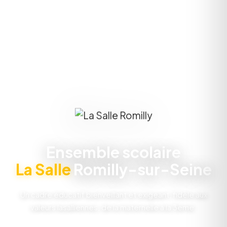
Ensemble scolaire
La Salle
Romilly-sur-Seine
Un cadre éducatif bienveillant et exigeant, fidèle aux
valeurs lasalliennes, de la maternelle à la 3ème.