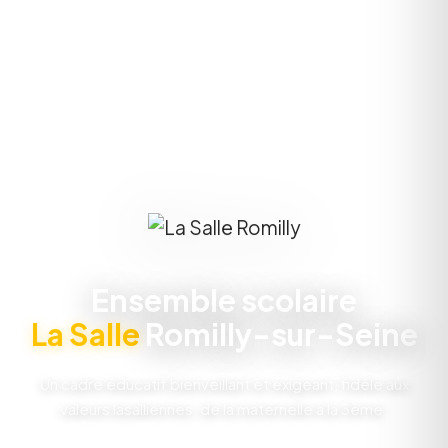
Ensemble scolaire
La Salle
Romilly-sur-Seine
Un cadre éducatif bienveillant et exigeant, fidèle aux
valeurs lasalliennes, de la maternelle à la 3ème.