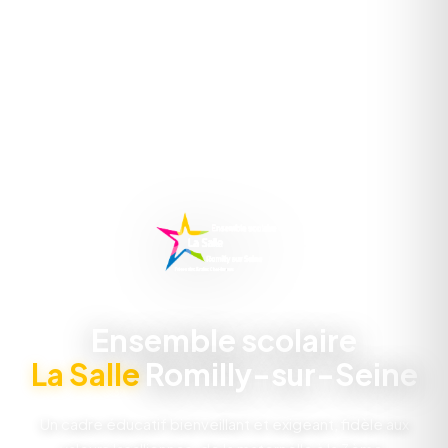
Ensemble scolaire
La Salle
Romilly-sur-Seine
Un cadre éducatif bienveillant et exigeant, fidèle aux