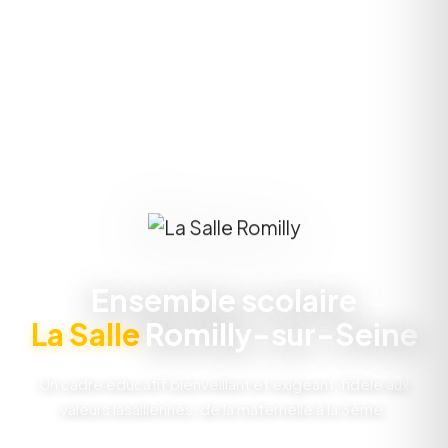
Ensemble scolaire
La Salle
Romilly-sur-Seine
Un cadre éducatif bienveillant et exigeant, fidèle aux
valeurs lasalliennes, de la maternelle à la 3ème.