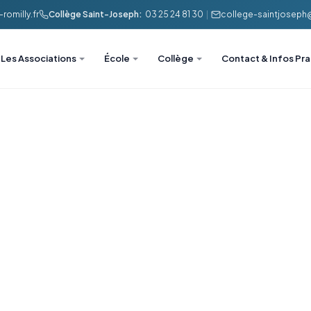
romilly.fr
Collège Saint-Joseph:
03 25 24 81 30
|
college-saintjoseph@l
Les Associations
École
Collège
Contact & Infos Pr