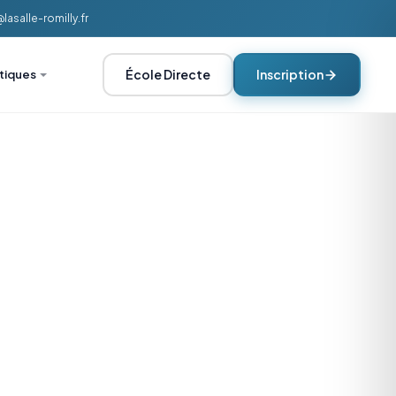
asalle-romilly.fr
École Directe
Inscription
atiques