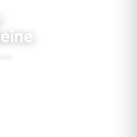
e
eine
leurs