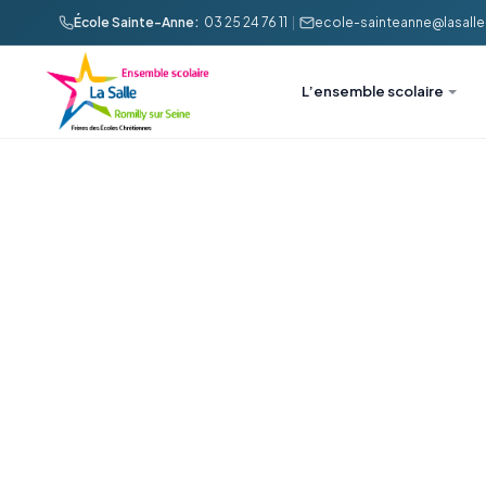
École Sainte-Anne:
03 25 24 76 11
|
ecole-sainteanne@lasalle-
L’ensemble scolaire