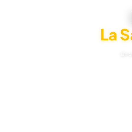
La S
Un c