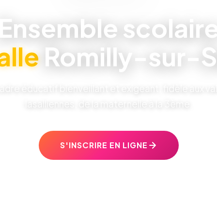
Ensemble scolair
alle
Romilly-sur-S
adre éducatif bienveillant et exigeant, fidèle aux va
lasalliennes, de la maternelle à la 3ème.
S'INSCRIRE EN LIGNE