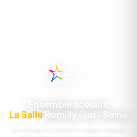
Ensemble scolaire
La Salle
Romilly-sur-Seine
Un cadre éducatif bienveillant et exigeant, fidèle aux