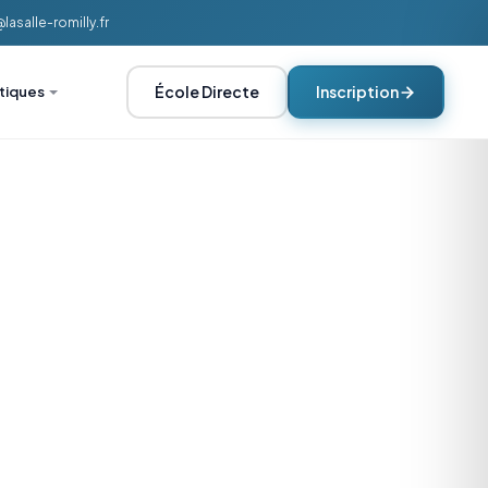
asalle-romilly.fr
École Directe
Inscription
atiques