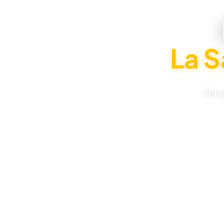
La S
Un c