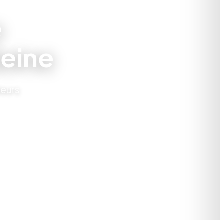
e
eine
leurs