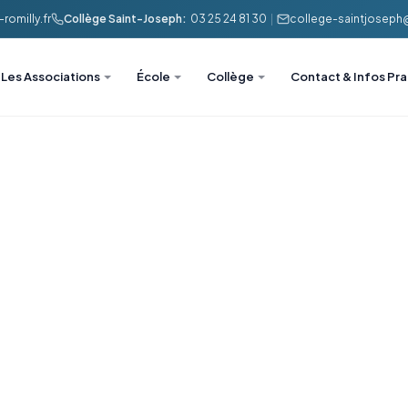
romilly.fr
Collège Saint-Joseph:
03 25 24 81 30
|
college-saintjoseph@l
Les Associations
École
Collège
Contact & Infos Pr