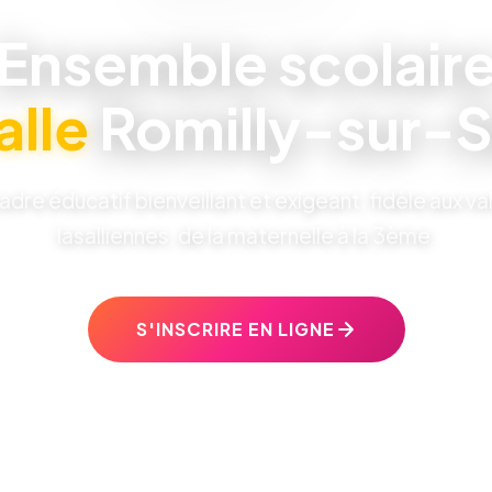
Ensemble scolair
alle
Romilly-sur-S
adre éducatif bienveillant et exigeant, fidèle aux va
lasalliennes, de la maternelle à la 3ème.
S'INSCRIRE EN LIGNE