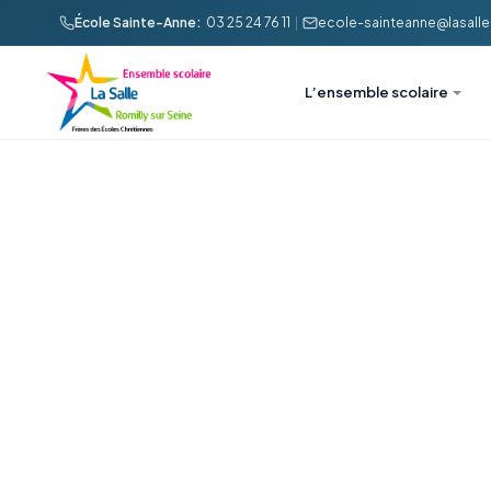
École Sainte-Anne:
03 25 24 76 11
|
ecole-sainteanne@lasalle-
L’ensemble scolaire