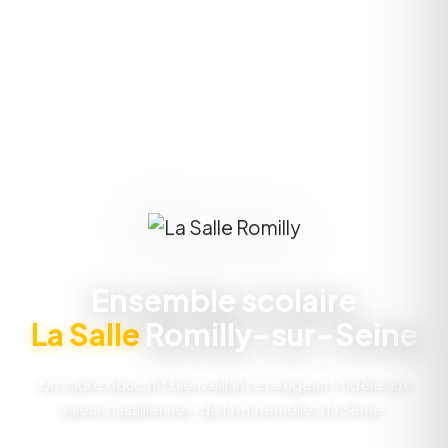
Ensemble scolaire
La Salle
Romilly-sur-Seine
Un cadre éducatif bienveillant et exigeant, fidèle aux
valeurs lasalliennes, de la maternelle à la 3ème.