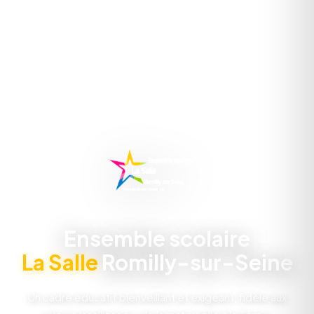
Ensemble scolaire
La Salle
Romilly-sur-Seine
Un cadre éducatif bienveillant et exigeant, fidèle aux